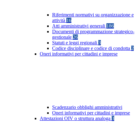
Riferimenti normativi su organizzazione e
attività
16
Atti amministrativi generali
186
Documenti di programmazione strategico-
gestionale
26
Statuti e leggi regionali
3
Codice disciplinare e codice di condotta
2
Oneri informativi per cittadini e imprese
Scadenzario obblighi amministrativi
Oneri informativi per cittadini e imprese
Attestazioni OIV o struttura analoga
3