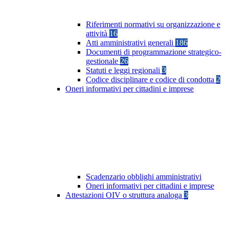
Riferimenti normativi su organizzazione e
attività
16
Atti amministrativi generali
186
Documenti di programmazione strategico-
gestionale
26
Statuti e leggi regionali
3
Codice disciplinare e codice di condotta
2
Oneri informativi per cittadini e imprese
Scadenzario obblighi amministrativi
Oneri informativi per cittadini e imprese
Attestazioni OIV o struttura analoga
3