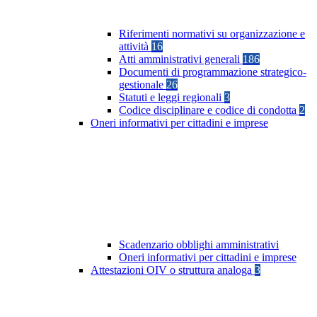
Riferimenti normativi su organizzazione e
attività
16
Atti amministrativi generali
186
Documenti di programmazione strategico-
gestionale
26
Statuti e leggi regionali
3
Codice disciplinare e codice di condotta
2
Oneri informativi per cittadini e imprese
Scadenzario obblighi amministrativi
Oneri informativi per cittadini e imprese
Attestazioni OIV o struttura analoga
3