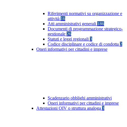
Riferimenti normativi su organizzazione e
attività
16
Atti amministrativi generali
186
Documenti di programmazione strategico-
gestionale
26
Statuti e leggi regionali
3
Codice disciplinare e codice di condotta
2
Oneri informativi per cittadini e imprese
Scadenzario obblighi amministrativi
Oneri informativi per cittadini e imprese
Attestazioni OIV o struttura analoga
3