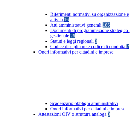
Riferimenti normativi su organizzazione e
attività
16
Atti amministrativi generali
186
Documenti di programmazione strategico-
gestionale
26
Statuti e leggi regionali
3
Codice disciplinare e codice di condotta
2
Oneri informativi per cittadini e imprese
Scadenzario obblighi amministrativi
Oneri informativi per cittadini e imprese
Attestazioni OIV o struttura analoga
3