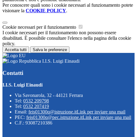
Per conoscere quali sono i cookie necessari al funzionamento potete
visionare la
COOKIE POLICY
.
Cookie necessari per il funzionamento
I cookie necessari per il funzionamento non possono essere
disabilitati. È possibile consultare l'elenco nella pagina della cookie
policy.
Accetta tutti
Salva le preferenze
I.I.S. Luigi Einaudi
Contatti
I.I.S. Luigi Einaudi
Via Savonarola, 32 - 44121 Ferrara
Tel:
0532 209798
Tel:
0532 207419
Email:
feis01300q@istruzione.it
Link per inviare una mail
PEC:
feis01300q@pec.istruzione.it
Link per inviare una mail
C.F.: 93087210386