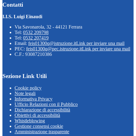
Contatti
I.I.S. Luigi Einaudi
Via Savonarola, 32 - 44121 Ferrara
Tel:
0532 209798
Tel:
0532 207419
Email:
feis01300q@istruzione.it
Link per inviare una mail
PEC:
feis01300q@pec.istruzione.it
Link per inviare una mail
C.F.: 93087210386
Sezione Link Utili
Cookie policy
Note legali
Informativa Privacy
Ufficio Relazioni con il Pubblico
Dichiarazione di accessibilità
Obiettivi di accessibilità
Whistleblowing
Gestione consensi cookie
Amministrazione trasparente