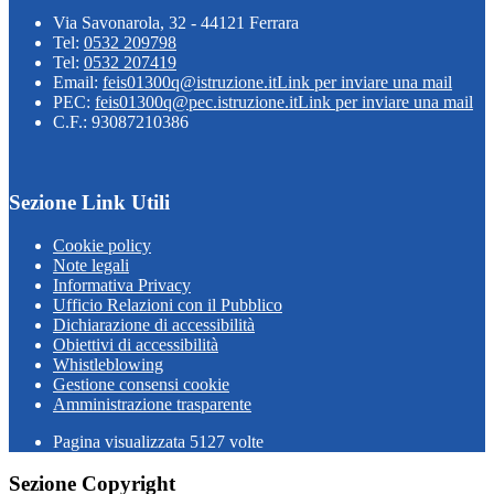
Via Savonarola, 32 - 44121 Ferrara
Tel:
0532 209798
Tel:
0532 207419
Email:
feis01300q@istruzione.it
Link per inviare una mail
PEC:
feis01300q@pec.istruzione.it
Link per inviare una mail
C.F.: 93087210386
Sezione Link Utili
Cookie policy
Note legali
Informativa Privacy
Ufficio Relazioni con il Pubblico
Dichiarazione di accessibilità
Obiettivi di accessibilità
Whistleblowing
Gestione consensi cookie
Amministrazione trasparente
Pagina visualizzata
5127
volte
Sezione Copyright