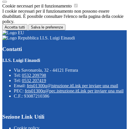
Cookie necessari per il funzionamento
I cookie necessari per il funzionamento non possono essere
disabilitati. È possibile consultare l'elenco nella pagina della cookie
policy.
Accetta tutti
Salva le preferenze
I.I.S. Luigi Einaudi
Contatti
I.I.S. Luigi Einaudi
Via Savonarola, 32 - 44121 Ferrara
Tel:
0532 209798
Tel:
0532 207419
Email:
feis01300q@istruzione.it
Link per inviare una mail
PEC:
feis01300q@pec.istruzione.it
Link per inviare una mail
C.F.: 93087210386
Sezione Link Utili
Cookie policy