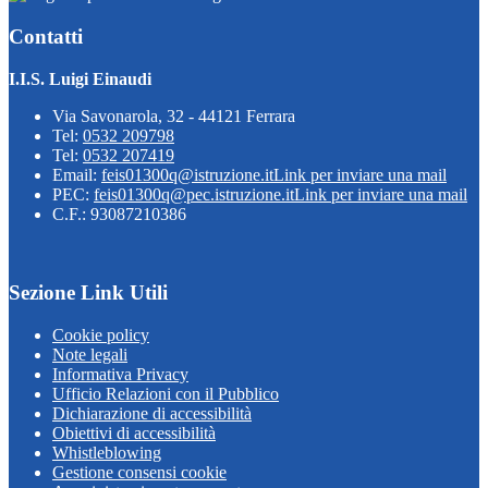
Contatti
I.I.S. Luigi Einaudi
Via Savonarola, 32 - 44121 Ferrara
Tel:
0532 209798
Tel:
0532 207419
Email:
feis01300q@istruzione.it
Link per inviare una mail
PEC:
feis01300q@pec.istruzione.it
Link per inviare una mail
C.F.: 93087210386
Sezione Link Utili
Cookie policy
Note legali
Informativa Privacy
Ufficio Relazioni con il Pubblico
Dichiarazione di accessibilità
Obiettivi di accessibilità
Whistleblowing
Gestione consensi cookie