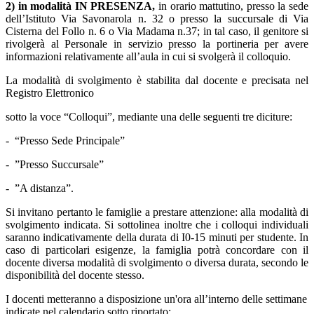
2) in modalità IN PRESENZA,
in orario mattutino, presso la sede
dell’Istituto Via Savonarola n. 32 o presso la succursale di Via
Cisterna del Follo n. 6 o Via Madama n.37; in tal caso, il
genitore si
rivolgerà al Personale in servizio presso la portineria per avere
informazioni relativamente all’aula in cui
si svolgerà
il colloquio.
La modalità di svolgimento è stabilita dal docente e precisata nel
Registro Elettronico
sotto la voce “Colloqui”, mediante una delle seguenti tre diciture:
-
“Presso Sede Principale”
-
”Presso Succursale”
-
”A distanza”.
Si invitano pertanto le famiglie a prestare attenzione: alla modalità di
svolgimento indicata.
Si sottolinea inoltre che i colloqui individuali
saranno indicativamente della durata di I0-15 minuti per studente.
In
caso di particolari esigenze, la famiglia potrà concordare con il
docente diversa modalità di svolgimento o diversa durata, secondo le
disponibilità del docente stesso.
I docenti metteranno a disposizione un'ora all’interno delle settimane
indicate nel calendario sotto riportato: