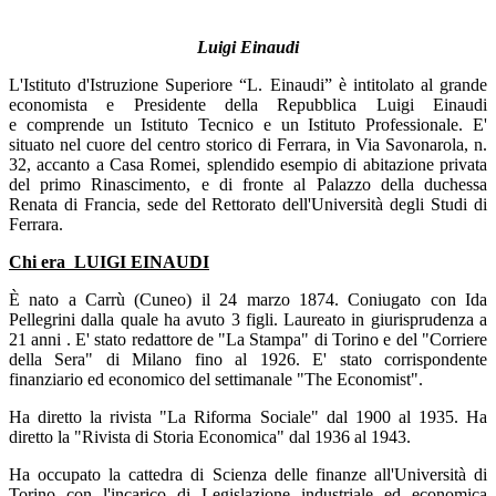
Luigi Einaudi
L'Istituto d'Istruzione Superiore “L. Einaudi” è intitolato al grande
economista e Presidente della Repubblica Luigi Einaudi
e comprende un Istituto Tecnico e un Istituto Professionale. E'
situato nel cuore del centro storico di Ferrara, in Via Savonarola, n.
32, accanto a Casa Romei, splendido esempio di abitazione privata
del primo Rinascimento, e di fronte al Palazzo della duchessa
Renata di Francia, sede del Rettorato dell'Università degli Studi di
Ferrara.
Chi era
LUIGI EINAUDI
È nato a Carrù (Cuneo) il 24 marzo 1874.
Coniugato con Ida
Pellegrini dalla quale ha avuto 3 figli. Laureato in giurisprudenza a
21 anni . E' stato redattore de "La Stampa" di Torino e del "Corriere
della Sera" di Milano fino al 1926. E' stato corrispondente
finanziario ed economico del settimanale "The Economist".
Ha diretto la rivista "La Riforma Sociale" dal 1900 al 1935. Ha
diretto la "Rivista di Storia Economica" dal 1936 al 1943.
Ha occupato la cattedra di Scienza delle finanze all'Università di
Torino con l'incarico di Legislazione industriale ed economica