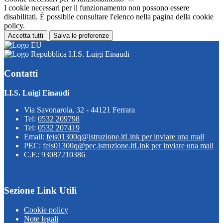
I cookie necessari per il funzionamento non possono essere
disabilitati. È possibile consultare l'elenco nella pagina della cookie
policy.
Accetta tutti
Salva le preferenze
I.I.S. Luigi Einaudi
Contatti
I.I.S. Luigi Einaudi
Via Savonarola, 32 - 44121 Ferrara
Tel:
0532 209798
Tel:
0532 207419
Email:
feis01300q@istruzione.it
Link per inviare una mail
PEC:
feis01300q@pec.istruzione.it
Link per inviare una mail
C.F.: 93087210386
Sezione Link Utili
Cookie policy
Note legali