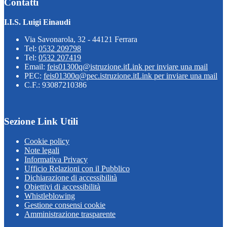
Contatti
I.I.S. Luigi Einaudi
Via Savonarola, 32 - 44121 Ferrara
Tel:
0532 209798
Tel:
0532 207419
Email:
feis01300q@istruzione.it
Link per inviare una mail
PEC:
feis01300q@pec.istruzione.it
Link per inviare una mail
C.F.: 93087210386
Sezione Link Utili
Cookie policy
Note legali
Informativa Privacy
Ufficio Relazioni con il Pubblico
Dichiarazione di accessibilità
Obiettivi di accessibilità
Whistleblowing
Gestione consensi cookie
Amministrazione trasparente