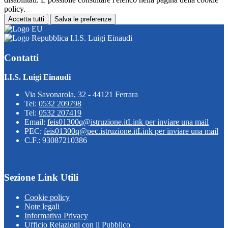
policy.
Accetta tutti
Salva le preferenze
I.I.S. Luigi Einaudi
Contatti
I.I.S. Luigi Einaudi
Via Savonarola, 32 - 44121 Ferrara
Tel:
0532 209798
Tel:
0532 207419
Email:
feis01300q@istruzione.it
Link per inviare una mail
PEC:
feis01300q@pec.istruzione.it
Link per inviare una mail
C.F.: 93087210386
Sezione Link Utili
Cookie policy
Note legali
Informativa Privacy
Ufficio Relazioni con il Pubblico