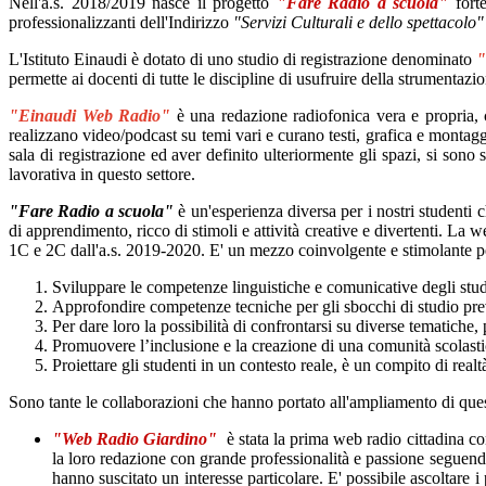
Nell'a.s. 2018/2019 nasce il progetto
"Fare Radio a scuola"
fort
professionalizzanti dell'Indirizzo
"Servizi Culturali e dello spettacolo"
L'Istituto Einaudi è dotato di uno studio di registrazione denominato
"
permette ai docenti di tutte le discipline di usufruire della strumentazi
"Einaudi Web Radio"
è una redazione radiofonica vera e propria, c
realizzano video/podcast su temi vari e curano testi, grafica e montagg
sala di registrazione ed aver definito ulteriormente gli spazi, si sono
lavorativa in questo settore.
"Fare Radio a scuola"
è un'esperienza diversa per i nostri studenti 
di apprendimento, ricco di stimoli e attività creative e divertenti.
La web
1C e 2C
dall'a.s. 2019-2020. E' un mezzo coinvolgente e stimolante p
Sviluppare le competenze linguistiche e comunicative degli stud
Approfondire competenze tecniche per gli sbocchi di studio prev
Per dare loro la possibilità di confrontarsi su diverse tematich
Promuovere l’inclusione e la creazione di una comunità scolast
Proiettare gli studenti in un contesto reale, è un compito di realt
Sono tante le collaborazioni che hanno portato all'ampliamento di ques
"Web Radio Giardino"
è stata la prima web radio cittadina co
la loro redazione
con grande professionalità e passione seguendo
hanno suscitato un interesse particolare. E' possibile ascoltar