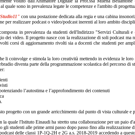
emente voluto dall'Animatore Digitale la Prof.ssa Milena Bellantone c
al quale sono in prevalenza legate le competenze e l'ambito di progettua
Studio11"
con una postazione dedicata alla regia e una cabina insonori
one per realizzare podcast o video/podcast inerenti al loro ambito discipl
omposta in prevalenza da studenti dell'Indirizzo "Servizi Culturali e d
io dei video. Il progetto nasce con la realizzazione di soli podcast ma 
 svolti corsi di aggiornamento rivolti sia a docenti che studenti per amp
che li coinvolge e stimola la loro creatività mettendo in evidenza le lor
radio diventa parte della programmazione scolastica del percorso di s
er:
enti
isti
e, potenziando l’autostima e l’approfondimento dei contenuti
ica
à.
to progetto con un grande arricchimento dal punto di vista culturale e p
n la quale l'Istituto Einaudi ha stretto una collaborazione per un paio d'
 gli studenti alle prime armi passo dopo passo fino alla realizzazione 
e i podcast delle classi 1P-1Q-2H e 2G a.s. 2018-2019 accedendo a quest