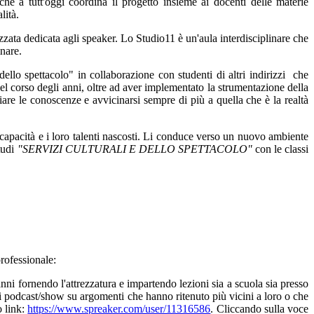
he a tutt'oggi coordina il progetto insieme ai docenti delle materie
lità.
zzata dedicata agli speaker. Lo Studio11 è un'aula interdisciplinare che
inare.
ello spettacolo" in collaborazione con studenti di altri indirizzi che
nel corso degli anni, oltre ad aver implementato la strumentazione della
liare le conoscenze e avvicinarsi sempre di più a quella che è la realtà
o capacità e i loro talenti nascosti. Li conduce verso un nuovo ambiente
tudi
"SERVIZI CULTURALI E DELLO SPETTACOLO"
con le
classi
rofessionale:
anni fornendo l'attrezzatura e impartendo lezioni sia a scuola sia presso
di podcast/show su argomenti che hanno ritenuto più vicini a loro o che
o link:
https://www.spreaker.com/user/11316586
.
Cliccando sulla voce