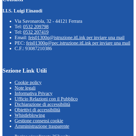
I.I.S. Luigi Einaudi
Via Savonarola, 32 - 44121 Ferrara
Tel:
0532 209798
Tel:
0532 207419
Email:
feis01300q@istruzione.it
Link per inviare una mail
PEC:
feis01300q@pec.istruzione.it
Link per inviare una mail
C.F.: 93087210386
Sezione Link Utili
Cookie policy
Note legali
Informativa Privacy
Ufficio Relazioni con il Pubblico
Dichiarazione di accessibilità
Obiettivi di accessibilità
Whistleblowing
Gestione consensi cookie
Amministrazione trasparente