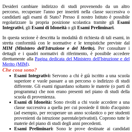
Desideri cambiare indirizzo di studi provenendo da un altro
percorso, recuperare l'anno per inserirti nella classe successiva o
candidarti agli esami di Stato? Presso il nostro Istituto è possibile
regolarizzare la propria posizione scolastica tramite gli
Esami
Integrativi
, gli
Esami di Idoneità
o gli
Esami Preliminari
.
In questa sezione è descritta la modalità di richiesta di tali esami, in
stretta conformità con le normative e le tempistiche previste dal
MIM (Ministero dell'Istruzione e del Merito).
Per consultare i
dettagli e i quadri normativi di riferimento, è possibile accedere
direttamente alla
Pagina dedicata del Ministero dell'Istruzione e del
Merito (MIM)
.
Che cosa sono?
Esami Integrativi:
Servono a chi è già iscritto a una scuola
superiore e vuole passare a un percorso o indirizzo di studi
differente. Gli esami riguardano soltanto le materie (o parti di
programma) che non erano presenti nel piano di studi della
scuola di provenienza.
Esami di Idoneità:
Sono rivolti a chi vuole accedere a una
classe successiva a quella per cui possiede il titolo d'acquisto
(ad esempio, per recuperare un anno scolastico o per studenti
provenienti da istruzione parentale/privatisti). Coprono tutte le
materie del piano di studi degli anni precedenti.
Esami Preliminari:
Sono le prove destinate ai candidati