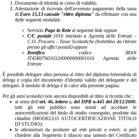
Documento di identità in corso di validità;
Attestazione di ricevuta dell'avvenuto pagamento della tassa
di
Euro 15,13
causale "ritiro diploma"
da effettuare con una
delle seguenti modalità:
Servizio
Pago in Rete
al seguente link oppure
C/C postale
1016 intestato a Agenzia delle Entrate –
C.O. Pescara – Tasse Scolastiche (bollettino da ritirare
presso gli uffici postali) oppure
Bonifico
codice IBAN
IT45R0760103200000000001016 Agenzia delle
Entrate
È possibile delegare altra persona al ritiro del diploma fornendola di
delega e copia del documento d'identità valido del delegante e del
delegato. Il modulo di delega è in calce alla presente pagina.
Per gli anni scolastici non ancora disponibili al ritiro si ricorda che :
ai sensi dell’
art. 46, lettera c, del DPR n.445 del 28/12/2000
,
tutti gli enti pubblici sono tenuti ad accettare le
autocertificazioni del titolo di studio conseguito, prodotte dai
cittadini (MODELLO AUTOCERTIFICAZIONE TITOLO
DI STUDIO);
le attestazioni da produrre ad enti privati o esteri, si può
chiedere alla Segreteria il rilascio una tantum del Certificato