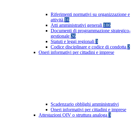
Riferimenti normativi su organizzazione e
attività
16
Atti amministrativi generali
186
Documenti di programmazione strategico-
gestionale
26
Statuti e leggi regionali
3
Codice disciplinare e codice di condotta
2
Oneri informativi per cittadini e imprese
Scadenzario obblighi amministrativi
Oneri informativi per cittadini e imprese
Attestazioni OIV o struttura analoga
3