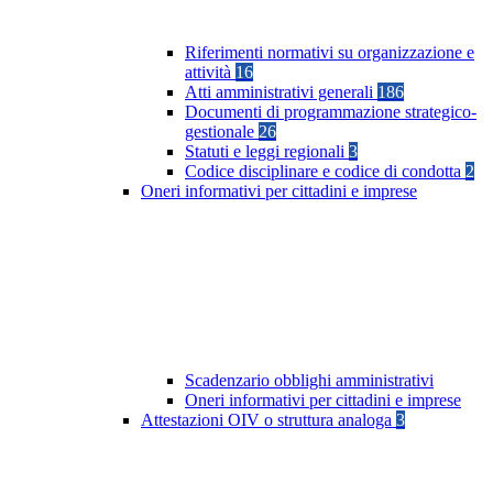
Riferimenti normativi su organizzazione e
attività
16
Atti amministrativi generali
186
Documenti di programmazione strategico-
gestionale
26
Statuti e leggi regionali
3
Codice disciplinare e codice di condotta
2
Oneri informativi per cittadini e imprese
Scadenzario obblighi amministrativi
Oneri informativi per cittadini e imprese
Attestazioni OIV o struttura analoga
3