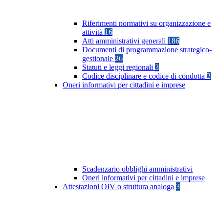
Riferimenti normativi su organizzazione e
attività
16
Atti amministrativi generali
186
Documenti di programmazione strategico-
gestionale
26
Statuti e leggi regionali
3
Codice disciplinare e codice di condotta
2
Oneri informativi per cittadini e imprese
Scadenzario obblighi amministrativi
Oneri informativi per cittadini e imprese
Attestazioni OIV o struttura analoga
3