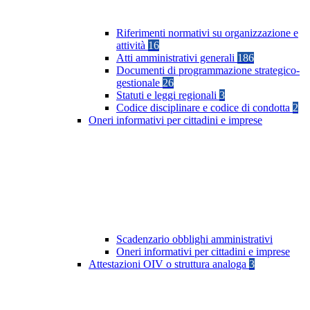
Riferimenti normativi su organizzazione e
attività
16
Atti amministrativi generali
186
Documenti di programmazione strategico-
gestionale
26
Statuti e leggi regionali
3
Codice disciplinare e codice di condotta
2
Oneri informativi per cittadini e imprese
Scadenzario obblighi amministrativi
Oneri informativi per cittadini e imprese
Attestazioni OIV o struttura analoga
3