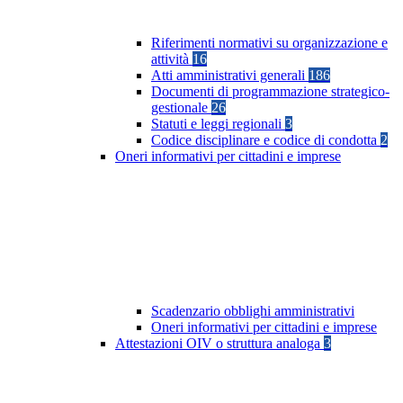
Riferimenti normativi su organizzazione e
attività
16
Atti amministrativi generali
186
Documenti di programmazione strategico-
gestionale
26
Statuti e leggi regionali
3
Codice disciplinare e codice di condotta
2
Oneri informativi per cittadini e imprese
Scadenzario obblighi amministrativi
Oneri informativi per cittadini e imprese
Attestazioni OIV o struttura analoga
3