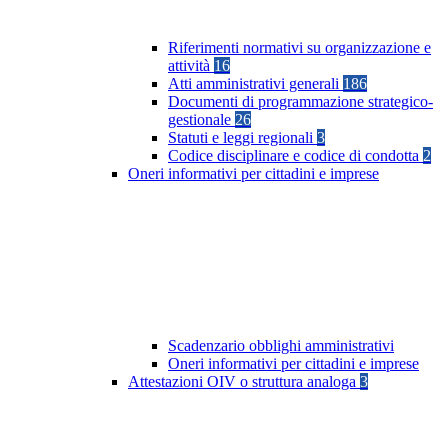
Riferimenti normativi su organizzazione e
attività
16
Atti amministrativi generali
186
Documenti di programmazione strategico-
gestionale
26
Statuti e leggi regionali
3
Codice disciplinare e codice di condotta
2
Oneri informativi per cittadini e imprese
Scadenzario obblighi amministrativi
Oneri informativi per cittadini e imprese
Attestazioni OIV o struttura analoga
3