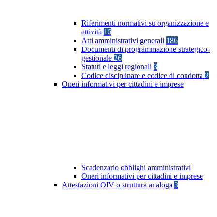
Riferimenti normativi su organizzazione e
attività
16
Atti amministrativi generali
186
Documenti di programmazione strategico-
gestionale
26
Statuti e leggi regionali
3
Codice disciplinare e codice di condotta
2
Oneri informativi per cittadini e imprese
Scadenzario obblighi amministrativi
Oneri informativi per cittadini e imprese
Attestazioni OIV o struttura analoga
3