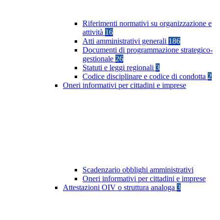
Riferimenti normativi su organizzazione e
attività
16
Atti amministrativi generali
186
Documenti di programmazione strategico-
gestionale
26
Statuti e leggi regionali
3
Codice disciplinare e codice di condotta
2
Oneri informativi per cittadini e imprese
Scadenzario obblighi amministrativi
Oneri informativi per cittadini e imprese
Attestazioni OIV o struttura analoga
3