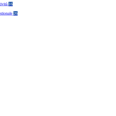
tività
16
stionale
26