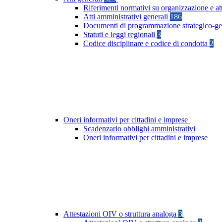
Riferimenti normativi su organizzazione e at
Atti amministrativi generali
186
Documenti di programmazione strategico-ge
Statuti e leggi regionali
3
Codice disciplinare e codice di condotta
2
Oneri informativi per cittadini e imprese
Scadenzario obblighi amministrativi
Oneri informativi per cittadini e imprese
Attestazioni OIV o struttura analoga
3