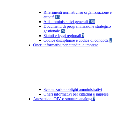
Riferimenti normativi su organizzazione e
attività
16
Atti amministrativi generali
186
Documenti di programmazione strategico-
gestionale
26
Statuti e leggi regionali
3
Codice disciplinare e codice di condotta
2
Oneri informativi per cittadini e imprese
Scadenzario obblighi amministrativi
Oneri informativi per cittadini e imprese
Attestazioni OIV o struttura analoga
3