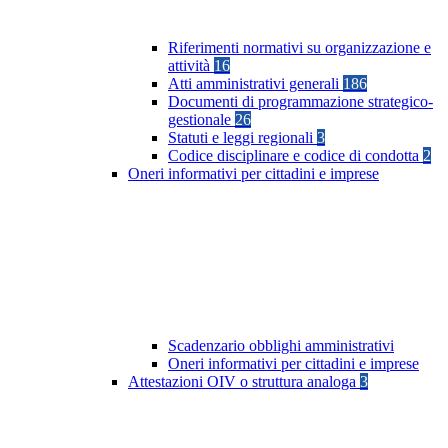
Riferimenti normativi su organizzazione e
attività
16
Atti amministrativi generali
186
Documenti di programmazione strategico-
gestionale
26
Statuti e leggi regionali
3
Codice disciplinare e codice di condotta
2
Oneri informativi per cittadini e imprese
Scadenzario obblighi amministrativi
Oneri informativi per cittadini e imprese
Attestazioni OIV o struttura analoga
3