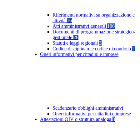
Riferimenti normativi su organizzazione e
attività
16
Atti amministrativi generali
186
Documenti di programmazione strategico-
gestionale
26
Statuti e leggi regionali
3
Codice disciplinare e codice di condotta
2
Oneri informativi per cittadini e imprese
Scadenzario obblighi amministrativi
Oneri informativi per cittadini e imprese
Attestazioni OIV o struttura analoga
3