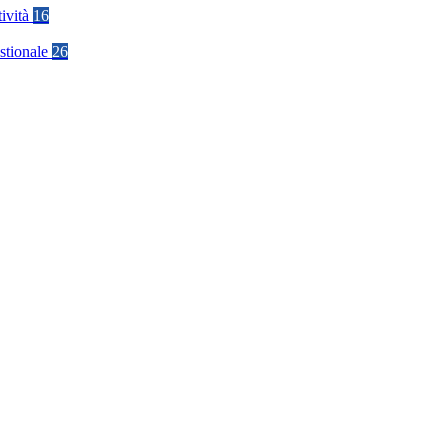
tività
16
stionale
26