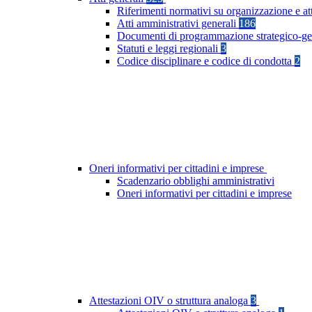
Riferimenti normativi su organizzazione e at
Atti amministrativi generali
186
Documenti di programmazione strategico-ge
Statuti e leggi regionali
3
Codice disciplinare e codice di condotta
2
Oneri informativi per cittadini e imprese
Scadenzario obblighi amministrativi
Oneri informativi per cittadini e imprese
Attestazioni OIV o struttura analoga
3