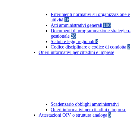
Riferimenti normativi su organizzazione e
attività
16
Atti amministrativi generali
186
Documenti di programmazione strategico-
gestionale
26
Statuti e leggi regionali
3
Codice disciplinare e codice di condotta
2
Oneri informativi per cittadini e imprese
Scadenzario obblighi amministrativi
Oneri informativi per cittadini e imprese
Attestazioni OIV o struttura analoga
3