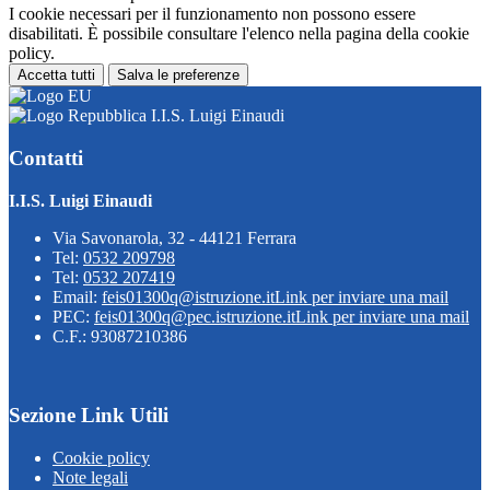
I cookie necessari per il funzionamento non possono essere
disabilitati. È possibile consultare l'elenco nella pagina della cookie
policy.
Accetta tutti
Salva le preferenze
I.I.S. Luigi Einaudi
Contatti
I.I.S. Luigi Einaudi
Via Savonarola, 32 - 44121 Ferrara
Tel:
0532 209798
Tel:
0532 207419
Email:
feis01300q@istruzione.it
Link per inviare una mail
PEC:
feis01300q@pec.istruzione.it
Link per inviare una mail
C.F.: 93087210386
Sezione Link Utili
Cookie policy
Note legali