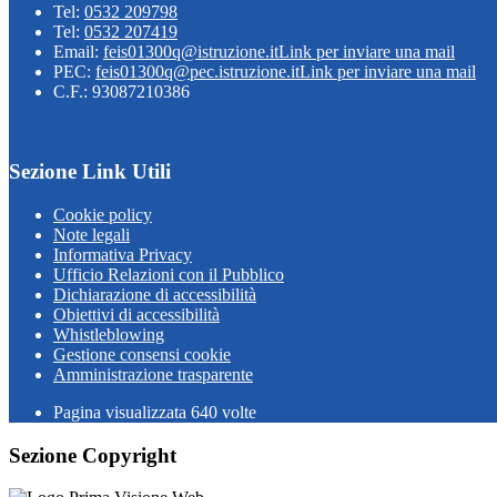
Tel:
0532 209798
Tel:
0532 207419
Email:
feis01300q@istruzione.it
Link per inviare una mail
PEC:
feis01300q@pec.istruzione.it
Link per inviare una mail
C.F.: 93087210386
Sezione Link Utili
Cookie policy
Note legali
Informativa Privacy
Ufficio Relazioni con il Pubblico
Dichiarazione di accessibilità
Obiettivi di accessibilità
Whistleblowing
Gestione consensi cookie
Amministrazione trasparente
Pagina visualizzata
640
volte
Sezione Copyright