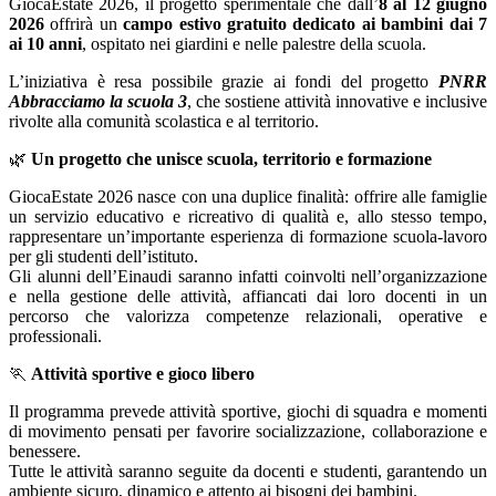
GiocaEstate 2026, il progetto sperimentale che dall’
8 al 12 giugno
2026
offrirà un
campo estivo gratuito
dedicato ai bambini dai 7
ai 10 anni
, ospitato nei giardini e nelle palestre della scuola.
L’iniziativa è resa possibile grazie ai fondi del progetto
PNRR
Abbracciamo la scuola 3
, che sostiene attività innovative e inclusive
rivolte alla comunità scolastica e al territorio.
🌿
Un progetto che unisce scuola, territorio e formazione
GiocaEstate 2026 nasce con una duplice finalità: offrire alle famiglie
un servizio educativo e ricreativo di qualità e, allo stesso tempo,
rappresentare un’importante esperienza di formazione scuola‑lavoro
per gli studenti dell’istituto.
Gli alunni dell’Einaudi saranno infatti coinvolti nell’organizzazione
e nella gestione delle attività, affiancati dai loro docenti in un
percorso che valorizza competenze relazionali, operative e
professionali.
🏃
Attività sportive e gioco libero
Il programma prevede attività sportive, giochi di squadra e momenti
di movimento pensati per favorire socializzazione, collaborazione e
benessere.
Tutte le attività saranno seguite da docenti e studenti, garantendo un
ambiente sicuro, dinamico e attento ai bisogni dei bambini.