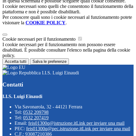
In questa schermata è possibile scegliere quali cookie consentire.
I cookie necessari sono quelli che consentono il funzionamento della
piattaforma e non è possibile disabilitarli.
Per conoscere quali sono i cookie necessari al funzionamento potete
visionare la
COOKIE POLICY
.
Cookie necessari per il funzionamento
I cookie necessari per il funzionamento non possono essere
disabilitati. È possibile consultare l'elenco nella pagina della cookie
policy.
Accetta tutti
Salva le preferenze
I.I.S. Luigi Einaudi
Contatti
I.I.S. Luigi Einaudi
Via Savonarola, 32 - 44121 Ferrara
Tel:
0532 209798
Tel:
0532 207419
Email:
feis01300q@istruzione.it
Link per inviare una mail
PEC:
feis01300q@pec.istruzione.it
Link per inviare una mail
C.F.: 93087210386