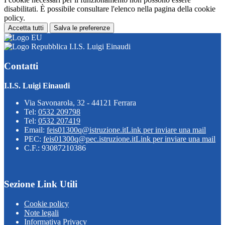
disabilitati. È possibile consultare l'elenco nella pagina della cookie
policy.
Accetta tutti
Salva le preferenze
I.I.S. Luigi Einaudi
Contatti
I.I.S. Luigi Einaudi
Via Savonarola, 32 - 44121 Ferrara
Tel:
0532 209798
Tel:
0532 207419
Email:
feis01300q@istruzione.it
Link per inviare una mail
PEC:
feis01300q@pec.istruzione.it
Link per inviare una mail
C.F.: 93087210386
Sezione Link Utili
Cookie policy
Note legali
Informativa Privacy