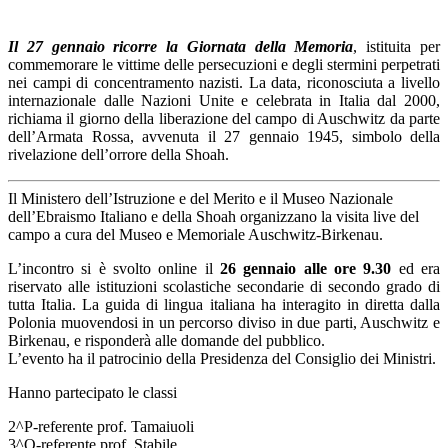
Il 27 gennaio ricorre la Giornata della Memoria
, istituita per
commemorare le vittime delle persecuzioni e degli stermini perpetrati
nei campi di concentramento nazisti. La data, riconosciuta a livello
internazionale dalle Nazioni Unite e celebrata in Italia dal 2000,
richiama il giorno della liberazione del campo di Auschwitz da parte
dell’Armata Rossa, avvenuta il 27 gennaio 1945, simbolo della
rivelazione dell’orrore della Shoah.
Il Ministero dell’Istruzione e del Merito e il Museo Nazionale
dell’Ebraismo Italiano e della Shoah organizzano la visita live del
campo a cura del Museo e Memoriale Auschwitz-Birkenau.
L’incontro si è svolto online il
26 gennaio alle ore 9.30
ed era
riservato alle istituzioni scolastiche secondarie di secondo grado di
tutta Italia. La guida di lingua italiana ha interagito in diretta dalla
Polonia muovendosi in un percorso diviso in due parti, Auschwitz e
Birkenau, e risponderà alle domande del pubblico.
L’evento ha il patrocinio della Presidenza del Consiglio dei Ministri.
Hanno partecipato le classi
2^P-referente prof. Tamaiuoli
3^Q-referente prof. Stabile