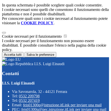
In questa schermata è possibile scegliere quali cookie consentire.
I cookie necessari sono quelli che consentono il funzionamento della
piattaforma e non è possibile disabilitarli.
Per conoscere quali sono i cookie necessari al funzionamento potete
visionare la
COOKIE POLICY
.
Cookie necessari per il funzionamento
I cookie necessari per il funzionamento non possono essere
disabilitati. È possibile consultare l'elenco nella pagina della cookie
policy.
Accetta tutti
Salva le preferenze
I.I.S. Luigi Einaudi
Contatti
I.I.S. Luigi Einaudi
Via Savonarola, 32 - 44121 Ferrara
Tel:
0532 209798
Tel:
0532 207419
Email:
feis01300q@istruzione.it
Link per inviare una mail
PEC:
feis01300q@pec.istruzione.it
Link per inviare una mail