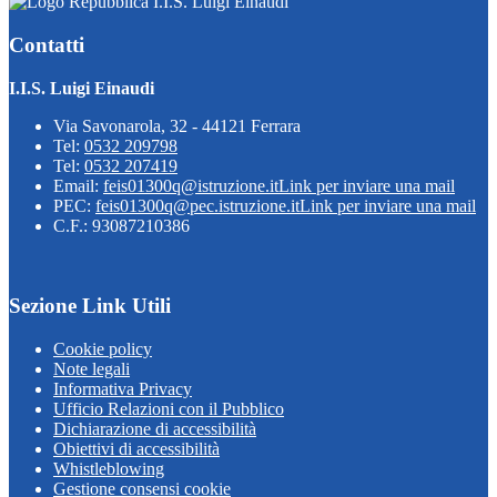
I.I.S. Luigi Einaudi
Contatti
I.I.S. Luigi Einaudi
Via Savonarola, 32 - 44121 Ferrara
Tel:
0532 209798
Tel:
0532 207419
Email:
feis01300q@istruzione.it
Link per inviare una mail
PEC:
feis01300q@pec.istruzione.it
Link per inviare una mail
C.F.: 93087210386
Sezione Link Utili
Cookie policy
Note legali
Informativa Privacy
Ufficio Relazioni con il Pubblico
Dichiarazione di accessibilità
Obiettivi di accessibilità
Whistleblowing
Gestione consensi cookie