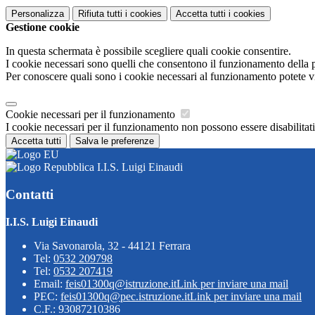
Personalizza
Rifiuta tutti
i cookies
Accetta tutti
i cookies
Gestione cookie
In questa schermata è possibile scegliere quali cookie consentire.
I cookie necessari sono quelli che consentono il funzionamento della pi
Per conoscere quali sono i cookie necessari al funzionamento potete v
Cookie necessari per il funzionamento
I cookie necessari per il funzionamento non possono essere disabilitati.
Accetta tutti
Salva le preferenze
I.I.S. Luigi Einaudi
Contatti
I.I.S. Luigi Einaudi
Via Savonarola, 32 - 44121 Ferrara
Tel:
0532 209798
Tel:
0532 207419
Email:
feis01300q@istruzione.it
Link per inviare una mail
PEC:
feis01300q@pec.istruzione.it
Link per inviare una mail
C.F.: 93087210386