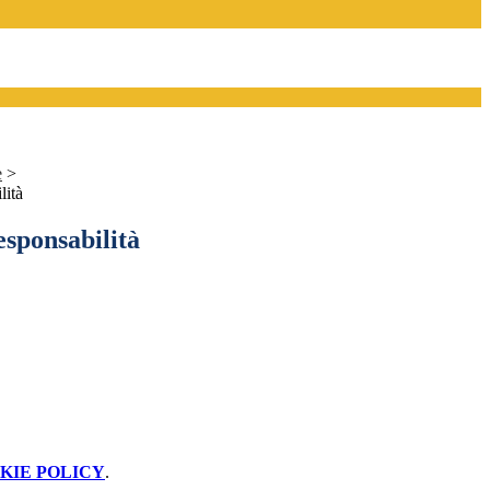
e
>
lità
esponsabilità
KIE POLICY
.