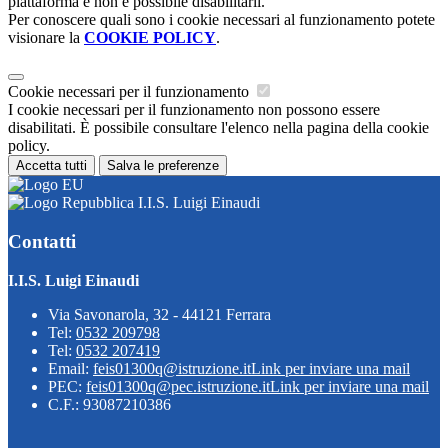
piattaforma e non è possibile disabilitarli.
Per conoscere quali sono i cookie necessari al funzionamento potete
visionare la
COOKIE POLICY
.
Cookie necessari per il funzionamento
I cookie necessari per il funzionamento non possono essere
disabilitati. È possibile consultare l'elenco nella pagina della cookie
policy.
Accetta tutti
Salva le preferenze
I.I.S. Luigi Einaudi
Contatti
I.I.S. Luigi Einaudi
Via Savonarola, 32 - 44121 Ferrara
Tel:
0532 209798
Tel:
0532 207419
Email:
feis01300q@istruzione.it
Link per inviare una mail
PEC:
feis01300q@pec.istruzione.it
Link per inviare una mail
C.F.: 93087210386