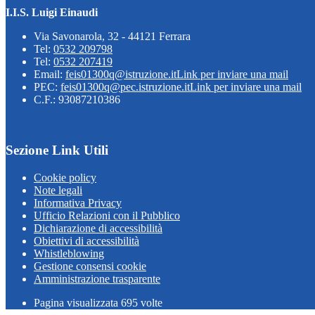
I.I.S. Luigi Einaudi
Via Savonarola, 32 - 44121 Ferrara
Tel:
0532 209798
Tel:
0532 207419
Email:
feis01300q@istruzione.it
Link per inviare una mail
PEC:
feis01300q@pec.istruzione.it
Link per inviare una mail
C.F.: 93087210386
Sezione Link Utili
Cookie policy
Note legali
Informativa Privacy
Ufficio Relazioni con il Pubblico
Dichiarazione di accessibilità
Obiettivi di accessibilità
Whistleblowing
Gestione consensi cookie
Amministrazione trasparente
Pagina visualizzata
695
volte