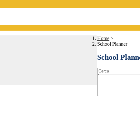
Home
>
School Planner
School Plann