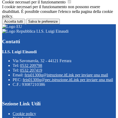
Cookie necessari per il funzionamento
I cookie necessari per il funzionamento non possono essere
disabilitati. È possibile consultare l'elenco nella pagina della cookie
policy.
Accetta tutti
Salva le preferenze
I.I.S. Luigi Einaudi
Contatti
I.I.S. Luigi Einaudi
Via Savonarola, 32 - 44121 Ferrara
Tel:
0532 209798
Tel:
0532 207419
Email:
feis01300q@istruzione.it
Link per inviare una mail
PEC:
feis01300q@pec.istruzione.it
Link per inviare una mail
C.F.: 93087210386
Sezione Link Utili
Cookie policy