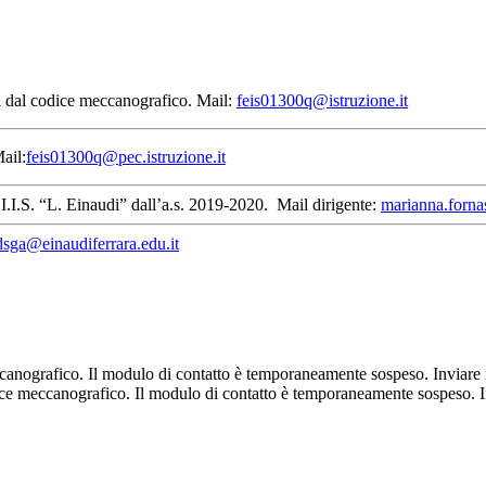
cata dal codice meccanografico. M
ail:
feis01300q@istruzione.it
Mail:
feis01300q@pec.istruzione.it
I.I.S. “L. Einaudi” dall’a.s. 2019-2020. Mail dirigente:
marianna.forna
dsga@einaudiferrara.edu.it
 meccanografico. Il modulo di contatto è temporaneamente sospeso. Inviare
codice meccanografico. Il modulo di contatto è temporaneamente sospeso. 