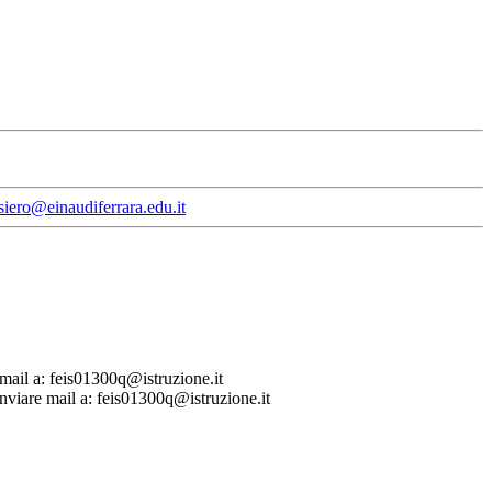
siero@einaudiferrara.edu.it
 mail a: feis01300q@istruzione.it
Inviare mail a: feis01300q@istruzione.it