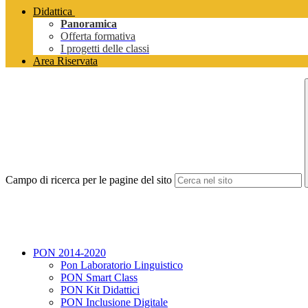
Didattica
Panoramica
Offerta formativa
I progetti delle classi
Area Riservata
Campo di ricerca per le pagine del sito
PON 2014-2020
Pon Laboratorio Linguistico
PON Smart Class
PON Kit Didattici
PON Inclusione Digitale