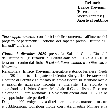
Relatori:
-
Enrico Trevisani
(Ricercatore e
Storico Ferrarese)
Aperto al pubblico
Terzo appuntamento
con il ciclo delle conferenze all’interno del
progetto “Apertamente: l’officina del sapere” presso l’Istituto “L.
Einaudi” di Ferrara.
Giorno 1 dicembre 2025
presso la Sala “ Giulio Einaudi”
dell’Istituto “Luigi Einaudi” di Ferrara dalle ore 11,15 alla 13,10 si
terrà un incontro dal titolo
Il colonialismo italiano tra Ottocento e
Novecento.
Relazionerà
Enrico Trevisani
ricercatore e storico ferrarese. Negli
anni ’80 è entrato a far parte del Centro Etnografico Ferrarese del
Comune di Ferrara e ha avviato un’ampia ricerca sul territorio locale
e nazionale attraverso incontri e interviste. Ha studiato e
approfondito: la Prima Guerra Mondiale, il Colonialismo, Fascismo
e Seconda Guerra Mondiale, i Movimenti operai anni ‘60/’70 e lo
sviluppo industriale postbellico.
Dagli anni ’90 svolge attività di relatore, autore e curatore di mostre
e pubblicazioni. Collabora inoltre con l’Aeronautica Militare e la