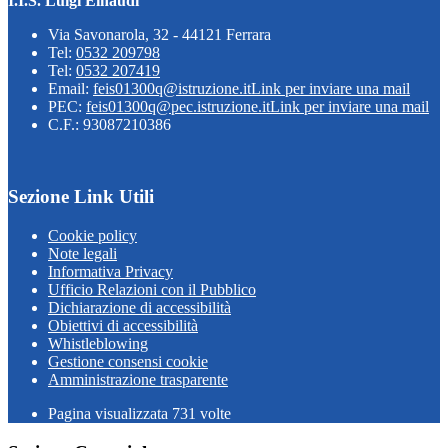
I.I.S. Luigi Einaudi
Via Savonarola, 32 - 44121 Ferrara
Tel:
0532 209798
Tel:
0532 207419
Email:
feis01300q@istruzione.it
Link per inviare una mail
PEC:
feis01300q@pec.istruzione.it
Link per inviare una mail
C.F.: 93087210386
Sezione Link Utili
Cookie policy
Note legali
Informativa Privacy
Ufficio Relazioni con il Pubblico
Dichiarazione di accessibilità
Obiettivi di accessibilità
Whistleblowing
Gestione consensi cookie
Amministrazione trasparente
Pagina visualizzata
731
volte