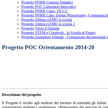
Progetto PNRR Campus Didattici
Progetto POC Laboratori Innovativi
Progetto PNRR Class: TICCC
Progetto PNRR Labs: Digital Photography, Communicat
Progetto AbbracciAMO la scuola
Progetto AbbracciAMO la scuola 2
Progetto Verso il Digitale
Progetto STEM e Creatività - la Scuola al Futuro
Progetto Animatore Digitale - Formazione del personale 
Progetto POC Orientamento 2014-20
Descrizione del progetto
Il Progetto è rivolto agli studenti del triennio di entrambi gli Istitut
orientamento studenti e studentesse effettueranno dei percorsi di co