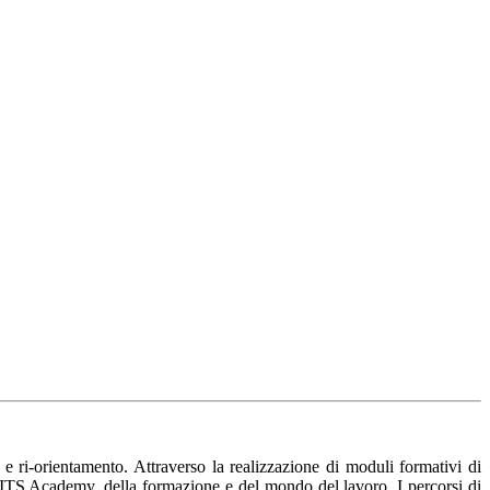
 e ri-orientamento. Attraverso la realizzazione di moduli formativi di
i ITS Academy, della formazione e del mondo del lavoro. I percorsi di