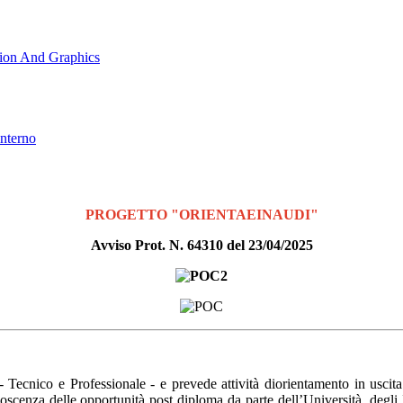
ion And Graphics
interno
PROGETTO "ORIENTAEINAUDI"
Avviso Prot. N. 64310 del 23/04/2025
i - Tecnico e Professionale - e prevede attività di
orientamento in uscita
noscenza delle opportunità post diploma da parte dell’Università, degl