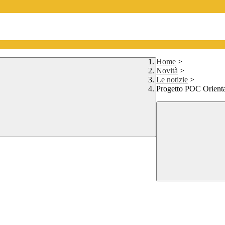
Home
>
Novità
>
Le notizie
>
Progetto POC Orient