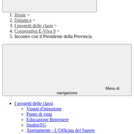
Home
>
Didattica
>
I progetti delle classi
>
Cooperativa E-Viva 9
>
Incontro con il Presidente della Provincia
Menu di
navigazione
I progetti delle classi
Viaggi d'istruzione
Punto di vista
Educazione Benessere
StudenTG
Apertamente - L'Officina del Sapere