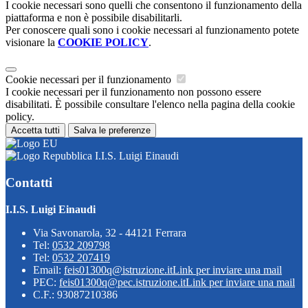
I cookie necessari sono quelli che consentono il funzionamento della
piattaforma e non è possibile disabilitarli.
Per conoscere quali sono i cookie necessari al funzionamento potete
visionare la
COOKIE POLICY
.
Cookie necessari per il funzionamento
I cookie necessari per il funzionamento non possono essere
disabilitati. È possibile consultare l'elenco nella pagina della cookie
policy.
Accetta tutti
Salva le preferenze
I.I.S. Luigi Einaudi
Contatti
I.I.S. Luigi Einaudi
Via Savonarola, 32 - 44121 Ferrara
Tel:
0532 209798
Tel:
0532 207419
Email:
feis01300q@istruzione.it
Link per inviare una mail
PEC:
feis01300q@pec.istruzione.it
Link per inviare una mail
C.F.: 93087210386